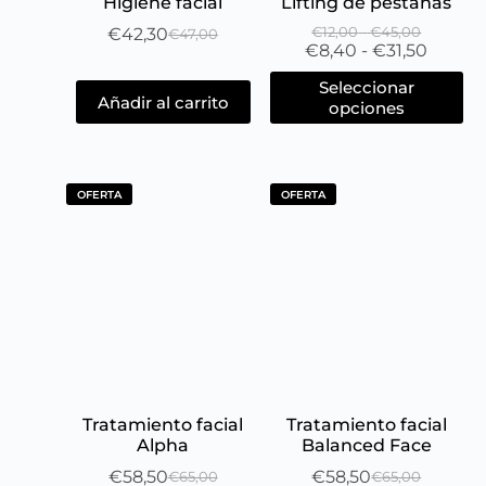
Higiene facial
Lifting de pestañas
€
42,30
€
12,00
-
€
45,00
€
47,00
€
8,40
-
€
31,50
Seleccionar
Añadir al carrito
opciones
OFERTA
OFERTA
Tratamiento facial
Tratamiento facial
Alpha
Balanced Face
€
58,50
€
58,50
€
65,00
€
65,00