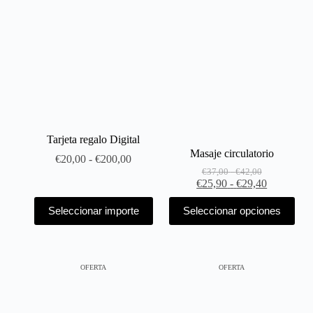
Tarjeta regalo Digital
Masaje circulatorio
€
20,00
-
€
200,00
€
37,00
-
€
42,00
€
25,90
-
€
29,40
Seleccionar importe
Seleccionar opciones
OFERTA
OFERTA