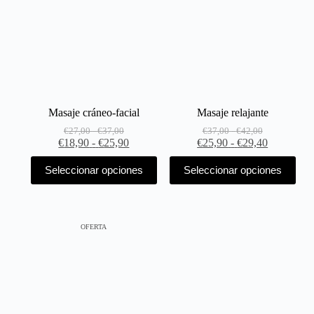
Masaje cráneo-facial
Masaje relajante
€
27,00
-
€
37,00
€
37,00
-
€
42,00
€
18,90
-
€
25,90
€
25,90
-
€
29,40
Seleccionar opciones
Seleccionar opciones
OFERTA